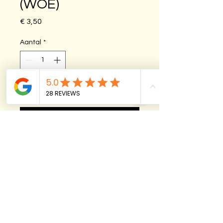
(WOE)
Prijs
€ 3,50
Aantal
*
In winkelwagen
Nu kopen
Knapperig met een beetje zeezout, 
zakje van 175 gram
Ingrediënten: 
tarwebloem
* / 
zuurdesemstarter* (
tarwe
)/ olijfolie 
extra vierge* / keltisch zeezout*
*biologisch
In deze bakkerij wordt gewerkt met 