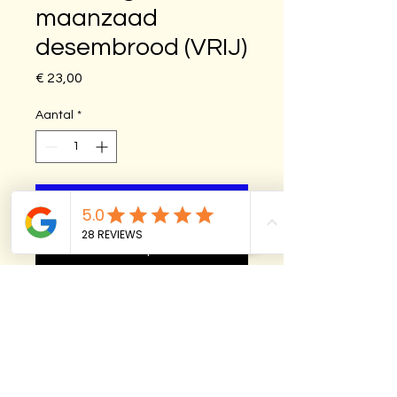
maanzaad
desembrood (VRIJ)
Prijs
€ 23,00
Aantal
*
In winkelwagen
Nu kopen
Wil je meer dan broden per week? 
Selecteer dan bij aantal: 2 broden / 
3 broden / etc.
Met dit 'abonnement' ben je 4 weken 
achtereenvolgens verzekerd van 
brood. Je betaald alles in één keer. Na 